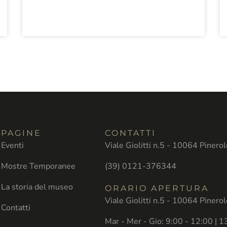
PAGINE
CONTATTI
Eventi
Viale Giolitti n.5 - 10064 Pinero
Mostre Temporanee
(39) 0121-376344
La storia del museo
ORARIO APERTURA
Viale Giolitti n.5 - 10064 Pinero
Contatti
Mar - Mer - Gio: 9:00 - 12:00 | 1