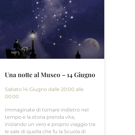
Una notte al Museo – 14 Giugno
Sabato 14 Giugno dalle 20:00 alle
00:00
Immaginate di tornare indietro nel
tempo e la storia prenda vita,
iniziando un vero e proprio viaggio tra
le sale di quella che fu la Scuola di