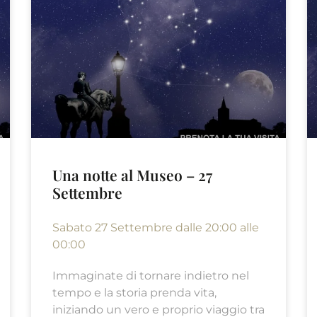
Una notte al Museo – 27
Settembre
Sabato 27 Settembre dalle 20:00 alle
00:00
Immaginate di tornare indietro nel
tempo e la storia prenda vita,
iniziando un vero e proprio viaggio tra