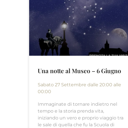
Una notte al Museo – 6 Giugno
Sabato 27 Settembre dalle 20:00 alle
00:00
Immaginate di tornare indietro nel
tempo e la storia prenda vita,
iniziando un vero e proprio viaggio tra
le sale di quella che fu la Scuola di