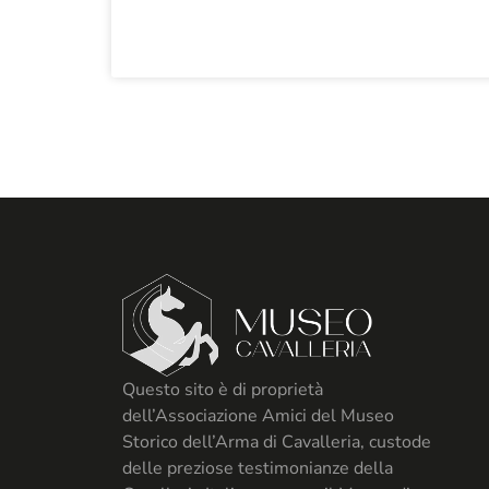
Questo sito è di proprietà
dell’Associazione Amici del Museo
Storico dell’Arma di Cavalleria, custode
delle preziose testimonianze della