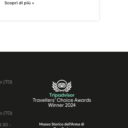
Scopri di più »
lo (TO)
lo (TO)
3:30 -