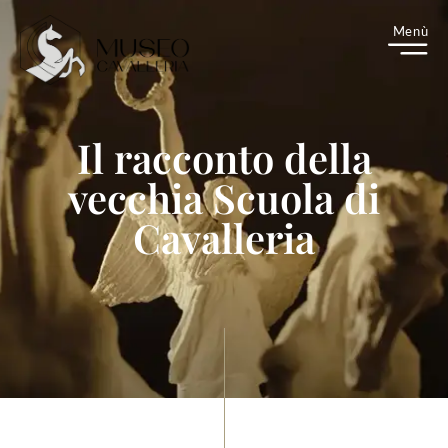
M
enù
Il racconto della
vecchia Scuola di
Cavalleria