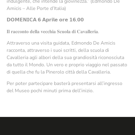
indulgente, che intende la giovinezza.” (Edmondo De
Amicis – Alle Porte d’Italia)
𝗗𝗢𝗠𝗘𝗡𝗜𝗖𝗔 𝟲 𝗔𝗽𝗿𝗶𝗹𝗲 𝗼𝗿𝗲 𝟭𝟲,𝟬𝟬
𝐈𝐥 𝐫𝐚𝐜𝐜𝐨𝐧𝐭𝐨 𝐝𝐞𝐥𝐥𝐚 𝐯𝐞𝐜𝐜𝐡𝐢𝐚 𝐒𝐜𝐮𝐨𝐥𝐚 𝐝𝐢 𝐂𝐚𝐯𝐚𝐥𝐥𝐞𝐫𝐢𝐚.
Attraverso una visita guidata, Edmondo De Amicis
racconta, attraverso i suoi scritti, della scuola di
Cavalleria agli albori della sua grandiosità riconosciuta
da tutto il Mondo. Un vero e proprio viaggio nel passato
di quella che fu la Pinerolo città della Cavalleria.
Per poter partecipare basterà presentarsi all’ingresso
del Museo pochi minuti prima dell’inizio.