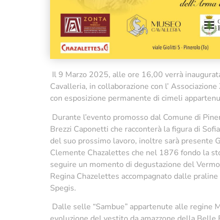
Il 9 Marzo 2025, alle ore 16,00 verrà inaugurat
Cavalleria, in collaborazione con l’ Associazion
con esposizione permanente di cimeli appartenut
Durante l’evento promosso dal Comune di Pinerolo
Brezzi Caponetti che racconterà la figura di Sof
del suo prossimo lavoro, inoltre sarà presente 
Clemente Chazalettes che nel 1876 fondo la sto
seguire un momento di degustazione del Vermo
Regina Chazelettes accompagnato dalle praline 
Spegis.
Dalle selle “Sambue” appartenute alle regine Ma
evoluzione del vestito da amazzone della Belle E