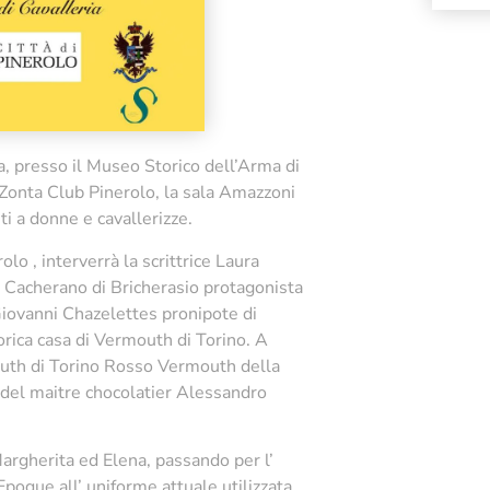
a, presso il Museo Storico dell’Arma di
e Zonta Club Pinerolo, la sala Amazzoni
i a donne e cavallerizze.
 , interverrà la scrittrice Laura
ia Cacherano di Bricherasio protagonista
Giovanni Chazelettes pronipote di
rica casa di Vermouth di Torino. A
uth di Torino Rosso Vermouth della
del maitre chocolatier Alessandro
rgherita ed Elena, passando per l’
poque all’ uniforme attuale utilizzata