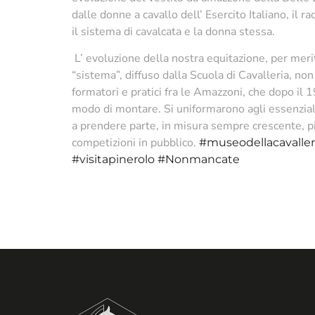
dalle donne a cavallo dell’ Esercito Italiano, il 
il sistema di cavalcata e la donna stessa.
L’ evoluzione della nostra equitazione, per meri
“sistema”, diffuso dalla Scuola di Cavalleria, non 
formatori e pratici fra le Amazzoni, che dopo il 1
modo di montare. Si uniformarono agli essenzial
a prendere parte, in misura sempre crescente, più
competizioni in pubblico.
#museodellacavaller
#visitapinerolo
#Nonmancate