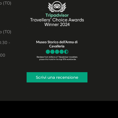
lo (TO)
lo (TO)
3:30 -
:00
Scrivi una recensione