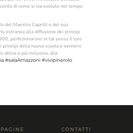
racconto di come si sia evoluto nel tempo
to del Maestro Caprilli e del suo
fu estranea alla diffusione dei principi
900, perfezionarono in tal senso il loro
i principi della nuova scuola e vennero
 attiva e più inclusiva, alle
ia
#salaAmazzoni
#vivipinerolo
PAGINE
CONTATTI