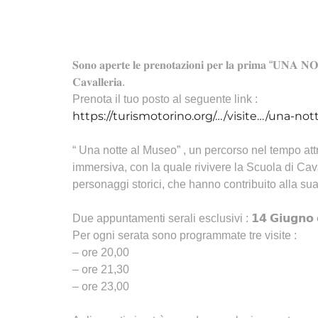
𝐒𝐨𝐧𝐨 𝐚𝐩𝐞𝐫𝐭𝐞 𝐥𝐞 𝐩𝐫𝐞𝐧𝐨𝐭𝐚𝐳𝐢𝐨𝐧𝐢 𝐩𝐞𝐫 𝐥𝐚 𝐩𝐫𝐢𝐦𝐚 “𝐔𝐍𝐀 
𝐂𝐚𝐯𝐚𝐥𝐥𝐞𝐫𝐢𝐚.
Prenota il tuo posto al seguente link :
https://turismotorino.org/…/visite…/una-no
“ Una notte al Museo” , un percorso nel tempo at
immersiva, con la quale rivivere la Scuola di Caval
personaggi storici, che hanno contribuito alla sua
Due appuntamenti serali esclusivi : 𝟭𝟰 𝗚𝗶𝘂𝗴𝗻𝗼 𝗲 
Per ogni serata sono programmate tre visite :
– ore 20,00
– ore 21,30
– ore 23,00