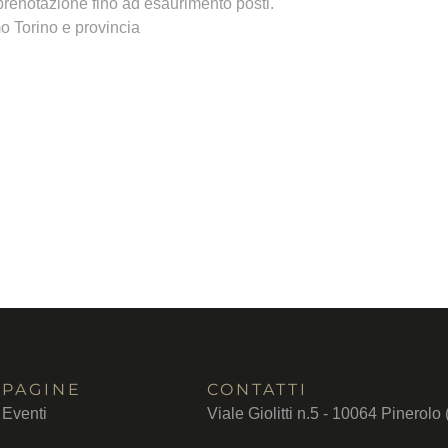
prenotazione fino ad esaurimento posti.
o Torino e provincia
PAGINE
CONTATTI
Eventi
Viale Giolitti n.5 - 10064 Pinerolo