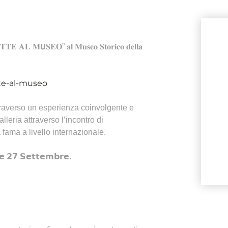
𝐎𝐓𝐓𝐄 𝐀𝐋 𝐌𝗨𝐒𝐄𝐎” 𝐚𝐥 𝐌𝐮𝐬𝐞𝐨 𝐒𝐭𝐨𝐫𝐢𝐜𝐨 𝐝𝐞𝐥𝐥𝐚
tte-al-museo
traverso un esperienza coinvolgente e
leria attraverso l’incontro di
 fama a livello internazionale.
𝟮𝟳 𝗦𝗲𝘁𝘁𝗲𝗺𝗯𝗿𝗲.