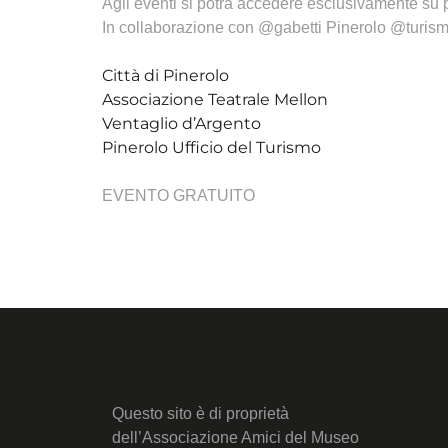
Agli eventi si potrà accedere esclusivamente su 
In collaborazione con @gabetti Pinerolo @turism
Città di Pinerolo
Associazione Teatrale Mellon
Ventaglio d’Argento
Pinerolo Ufficio del Turismo
EVENTO GRATUITO
Questo sito è di proprietà
dell’Associazione Amici del Museo