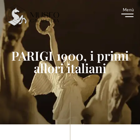
M
enù
PARIGI 1900, i primi
allori italiani