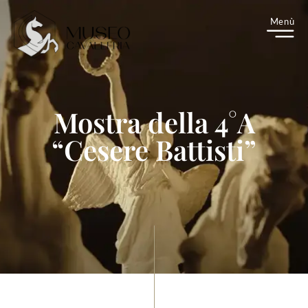
M
enù
Mostra della 4°A
“Cesere Battisti”