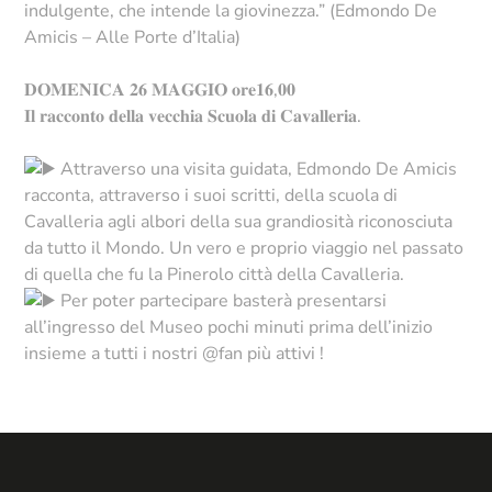
indulgente, che intende la giovinezza.” (Edmondo De
Amicis – Alle Porte d’Italia)
𝐃𝐎𝐌𝐄𝐍𝐈𝐂𝐀 𝟐𝟔 𝐌𝐀𝐆𝐆𝐈𝐎 𝐨𝐫𝐞𝟏𝟔,𝟎𝟎
𝐈𝐥 𝐫𝐚𝐜𝐜𝐨𝐧𝐭𝐨 𝐝𝐞𝐥𝐥𝐚 𝐯𝐞𝐜𝐜𝐡𝐢𝐚 𝐒𝐜𝐮𝐨𝐥𝐚 𝐝𝐢 𝐂𝐚𝐯𝐚𝐥𝐥𝐞𝐫𝐢𝐚.
Attraverso una visita guidata, Edmondo De Amicis
racconta, attraverso i suoi scritti, della scuola di
Cavalleria agli albori della sua grandiosità riconosciuta
da tutto il Mondo. Un vero e proprio viaggio nel passato
di quella che fu la Pinerolo città della Cavalleria.
Per poter partecipare basterà presentarsi
all’ingresso del Museo pochi minuti prima dell’inizio
insieme a tutti i nostri
@fan più attivi
!