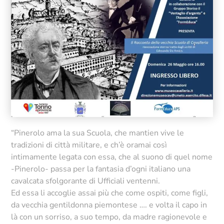
“Pinerolo ama la sua Scuola, che mantien vive le
tradizioni di città militare, e ch’è oramai così
intimamente legata con essa, che al suono di quel nome
-Pinerolo- passa per la fantasia d’ogni italiano una
cavalcata sfolgorante di Ufficiali ventenni.
Ed essa li accoglie assai più che come ospiti, come figli,
da vecchia gentildonna piemontese …. e volta il capo in
là con un sorriso, a suo tempo, da madre ragionevole e