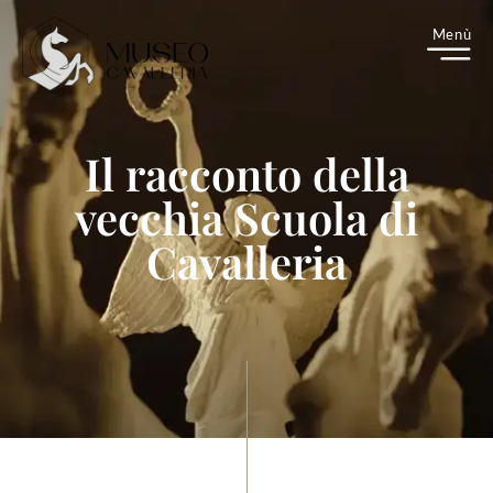
M
enù
Il racconto della
vecchia Scuola di
Cavalleria